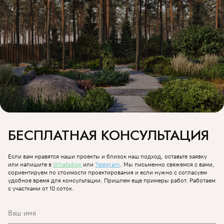
БЕСПЛАТНАЯ КОНСУЛЬТАЦИЯ
Если вам нравятся наши проекты и близок наш подход, оставьте заявку
или напишите в
WhatsApp
или
Telegram
. Мы письменно свяжемся с вами,
сориентируем по стоимости проектирования и если нужно с согласуем
удобное время для консультации. Пришлем еще примеры работ.
Работаем
с участками от 10 соток.
Ваш имя